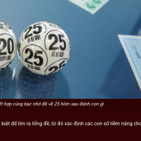
t hợp cùng bạc nhớ đề về 25 hôm sau đánh con gì
biệt để tìm ra tổng đề, từ đó xác định các con số tiềm năng ch