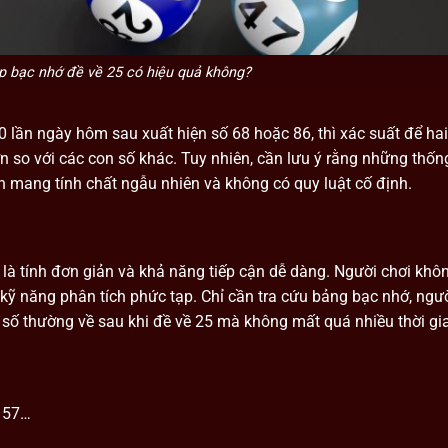
 bạc nhớ đề về 25 có hiệu quả không?
30 lần ngày hôm sau xuất hiện số 68 hoặc 86, thì xác suất để hai
ơn so với các con số khác. Tuy nhiên, cần lưu ý rằng những thốn
vẫn mang tính chất ngẫu nhiên và không có quy luật cố định.
là tính đơn giản và khả năng tiếp cận dễ dàng. Người chơi khô
 kỹ năng phân tích phức tạp. Chỉ cần tra cứu bảng bạc nhớ, ngư
 số thường về sau khi đề về 25 mà không mất quá nhiều thời gi
, 57…