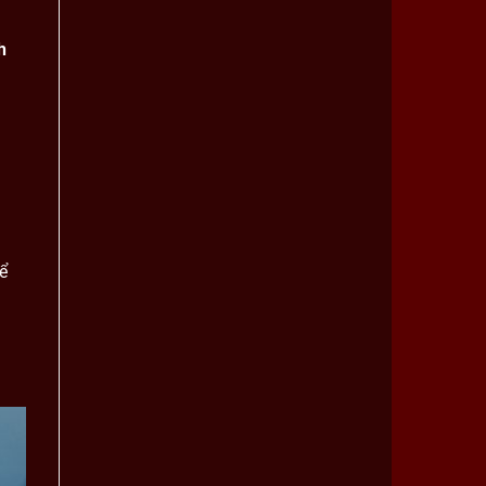
h
ể
g