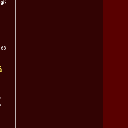
gì
?
 68
ả
ở
y